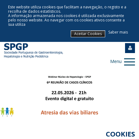
Este website utiliza cookies que facilitam a navegação, o registo e a
recolha de dados estatísticos.
A informação armazenada nos cookies é utilizada exclusivamente
pelo nosso website
.
Ao navegar com os cookies ativos consente a
sua utiliza
Saber mais
Aceitar Cookies
Menu
COOKIES