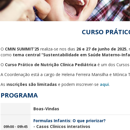
CURSO PRÁTIC
O
CMIN SUMMIT’25
realiza-se nos dias
26 e 27 de junho de 2025
,
como
tema central “Sustentabilidade em Saúde Materno-Infan
O
Curso Prático de Nutrição Clínica Pediátrica
é um dos Cursos
A Coordenação está a cargo de Helena Ferreira Mansilha e Mónica Ta
As i
nscrições são limitadas
e podem inscrever-se
aqui
.
PROGRAMA
Boas-Vindas
Formulas Infantis: O que priorizar?
- Casos Clínicos interativos
09h
00 - 09h45