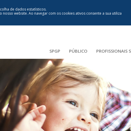
ecolha de dados estatísticos.
lo nosso website
.
Ao navegar com os cookies ativos consente a sua utiliza
SPGP
PÚBLICO
PROFISSIONAIS 