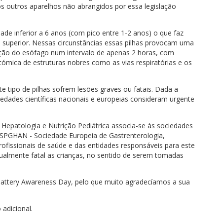
os outros aparelhos não abrangidos por essa legislação
de inferior a 6 anos (com pico entre 1-2 anos) o que faz
 superior. Nessas circunstâncias essas pilhas provocam uma
ação do esófago num intervalo de apenas 2 horas, com
tómica de estruturas nobres como as vias respiratórias e os
 tipo de pilhas sofrem lesões graves ou fatais. Dada a
iedades científicas nacionais e europeias consideram urgente
Hepatologia e Nutrição Pediátrica associa-se às sociedades
ESPGHAN - Sociedade Europeia de Gastrenterologia,
profissionais de saúde e das entidades responsáveis para este
ualmente fatal as crianças, no sentido de serem tomadas
 Battery Awareness Day, pelo que muito agradecíamos a sua
adicional.