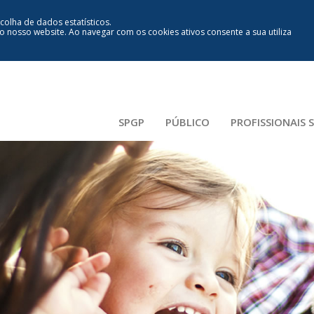
ecolha de dados estatísticos.
lo nosso website
.
Ao navegar com os cookies ativos consente a sua utiliza
SPGP
PÚBLICO
PROFISSIONAIS 