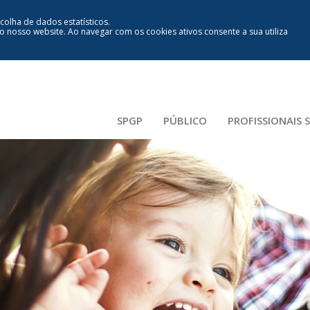
ecolha de dados estatísticos.
lo nosso website
.
Ao navegar com os cookies ativos consente a sua utiliza
SPGP
PÚBLICO
PROFISSIONAIS 